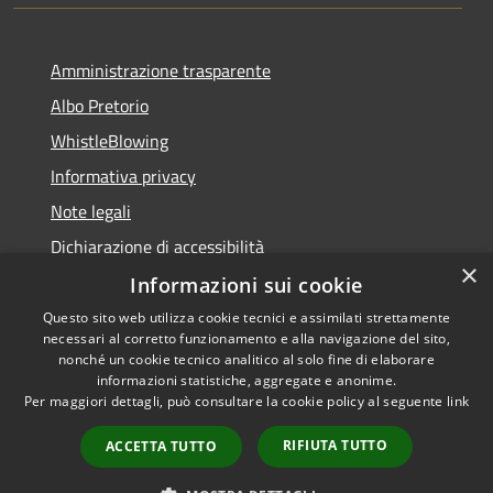
Amministrazione trasparente
Albo Pretorio
WhistleBlowing
Informativa privacy
Note legali
Dichiarazione di accessibilità
×
Informazioni sui cookie
Questo sito web utilizza cookie tecnici e assimilati strettamente
necessari al corretto funzionamento e alla navigazione del sito,
RSS
Copyright © 2026 • Città di
nonché un cookie tecnico analitico al solo fine di elaborare
Accessibilità
informazioni statistiche, aggregate e anonime.
Montecchio Maggiore •
Per maggiori dettagli, può consultare la cookie policy al seguente
link
Privacy
Municipium
Powered by
•
Cookie
Accesso redazione
RIFIUTA TUTTO
ACCETTA TUTTO
Mappa del sito
Obiettivi di accessibilità