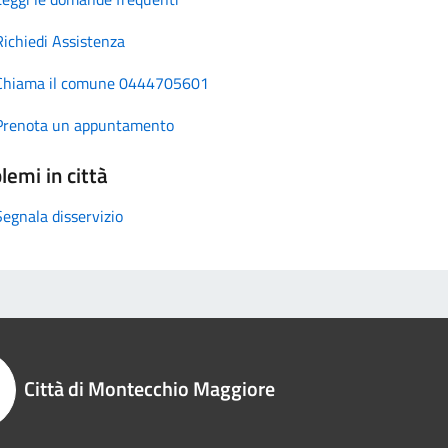
Richiedi Assistenza
Chiama il comune 0444705601
Prenota un appuntamento
lemi in città
Segnala disservizio
Città di Montecchio Maggiore