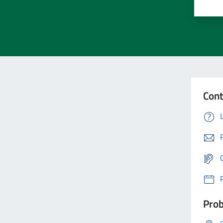
Cont
Prob