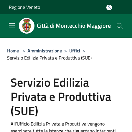
Salta al contenuto principale
Regione Veneto
Città di Montecchio Maggiore
Home
>
Amministrazione
>
Uffici
>
Servizio Edilizia Privata e Produttiva (SUE)
Servizio Edilizia
Privata e Produttiva
(SUE)
All'Ufficio Edilizia Privata e Produttiva vengono
esaminate tutte le istanze che riguardano interventi