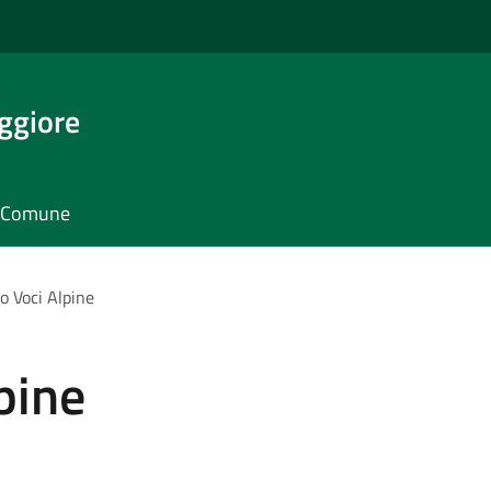
ggiore
il Comune
o Voci Alpine
pine