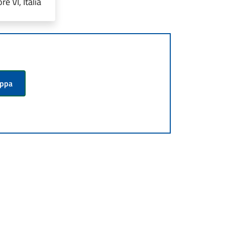
e VI, Italia
appa