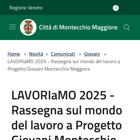
Salta al contenuto principale
Regione Veneto
Città di Montecchio Maggiore
Home
>
Novità
>
Comunicati
>
Giovani
>
LAVORIaMO 2025 - Rassegna sul mondo del lavoro a
Progetto Giovani Montecchio Maggiore
LAVORIaMO 2025 -
Rassegna sul mondo
del lavoro a Progetto
Giovani Montecchio