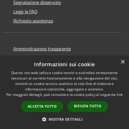
Segnalazione disservizio
Leggi le FAQ
Richiesta assistenza
Amministrazione trasparente
Albo Pretorio
×
Informazioni sui cookie
WhistleBlowing
Questo sito web utilizza cookie tecnici e assimilati strettamente
Informativa privacy
necessari al corretto funzionamento e alla navigazione del sito,
nonché un cookie tecnico analitico al solo fine di elaborare
Note legali
informazioni statistiche, aggregate e anonime.
Dichiarazione di accessibilità
Per maggiori dettagli, può consultare la cookie policy al seguente
link
RIFIUTA TUTTO
ACCETTA TUTTO
MOSTRA DETTAGLI
RSS
Copyright © 2026 • Città di