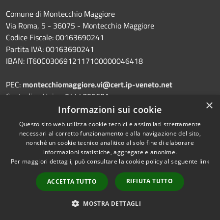
Comune di Montecchio Maggiore
Via Roma, 5 - 36075 - Montecchio Maggiore
Codice Fiscale: 00163690241
Partita IVA: 00163690241
IBAN: IT60C0306912117100000046418
PEC:
montecchiomaggiore.vi@cert.ip-veneto.net
Centralino Unico: 0444705601
×
Informazioni sui cookie
Questo sito web utilizza cookie tecnici e assimilati strettamente
necessari al corretto funzionamento e alla navigazione del sito,
Prenotazione appuntamento
nonché un cookie tecnico analitico al solo fine di elaborare
informazioni statistiche, aggregate e anonime.
Segnalazione disservizio
Per maggiori dettagli, può consultare la cookie policy al seguente
link
Leggi le FAQ
RIFIUTA TUTTO
ACCETTA TUTTO
Richiesta assistenza
MOSTRA DETTAGLI