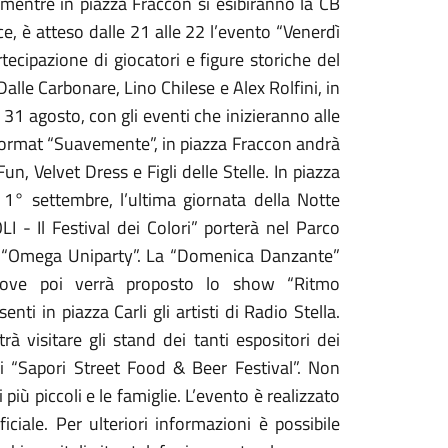
mentre in piazza Fraccon si esibiranno la CB
ce, è atteso dalle 21 alle 22 l’evento “Venerdì
rtecipazione di giocatori e figure storiche del
lle Carbonare, Lino Chilese e Alex Rolfini, in
31 agosto, con gli eventi che inizieranno alle
el format “Suavemente”, in piazza Fraccon andrà
n, Velvet Dress e Figli delle Stelle. In piazza
1° settembre, l’ultima giornata della Notte
LI - Il Festival dei Colori” porterà nel Parco
ata “Omega Uniparty”. La “Domenica Danzante”
dove poi verrà proposto lo show “Ritmo
ti in piazza Carli gli artisti di Radio Stella.
rà visitare gli stand dei tanti espositori dei
di “Sapori Street Food & Beer Festival”. Non
più piccoli e le famiglie. L’evento è realizzato
iale. Per ulteriori informazioni è possibile