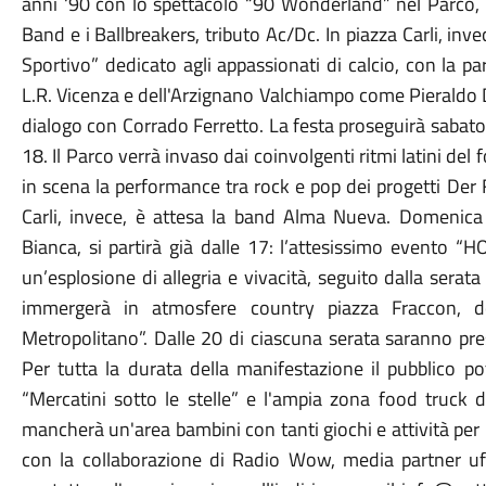
anni ‘90 con lo spettacolo “90 Wonderland” nel Parco, 
Band e i Ballbreakers, tributo Ac/Dc. In piazza Carli, inve
Sportivo” dedicato agli appassionati di calcio, con la pa
L.R. Vicenza e dell'Arzignano Valchiampo come Pieraldo Da
dialogo con Corrado Ferretto. La festa proseguirà sabato 
18. Il Parco verrà invaso dai coinvolgenti ritmi latini d
in scena la performance tra rock e pop dei progetti Der Fu
Carli, invece, è attesa la band Alma Nueva. Domenica 
Bianca, si partirà già dalle 17: l’attesissimo evento “HO
un’esplosione di allegria e vivacità, seguito dalla ser
immergerà in atmosfere country piazza Fraccon, 
Metropolitano”. Dalle 20 di ciascuna serata saranno presen
Per tutta la durata della manifestazione il pubblico pot
“Mercatini sotto le stelle” e l'ampia zona food truck 
mancherà un'area bambini con tanti giochi e attività per i 
con la collaborazione di Radio Wow, media partner uffic