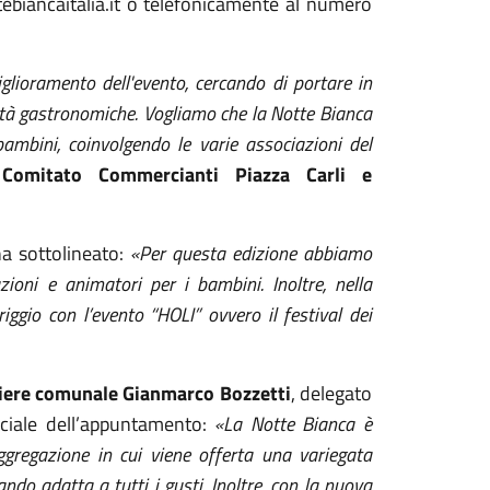
tebiancaitalia.it o telefonicamente al numero
lioramento dell'evento, cercando di portare in
ità gastronomiche. Vogliamo che la Notte Bianca
 bambini, coinvolgendo le varie associazioni del
l Comitato Commercianti Piazza Carli e
ha sottolineato:
«Per questa edizione abbiamo
zioni e animatori per i bambini. Inoltre, nella
ggio con l’evento “HOLI” ovvero il festival dei
iere comunale
Gianmarco Bozzetti
, delegato
ociale dell’appuntamento:
«La Notte Bianca è
ggregazione in cui viene offerta una variegata
do adatta a tutti i gusti. Inoltre, con la nuova