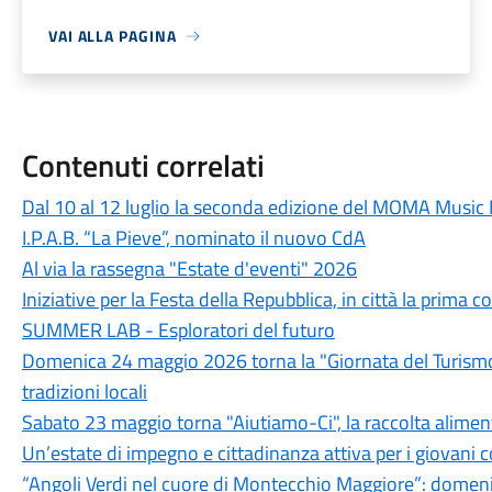
VAI ALLA PAGINA
Contenuti correlati
Dal 10 al 12 luglio la seconda edizione del MOMA Music 
I.P.A.B. “La Pieve”, nominato il nuovo CdA
Al via la rassegna "Estate d'eventi" 2026
Iniziative per la Festa della Repubblica, in città la prim
SUMMER LAB - Esploratori del futuro
Domenica 24 maggio 2026 torna la "Giornata del Turismo D
tradizioni locali
Sabato 23 maggio torna "Aiutiamo-Ci", la raccolta alimenta
Un’estate di impegno e cittadinanza attiva per i giovani c
“Angoli Verdi nel cuore di Montecchio Maggiore”: domeni