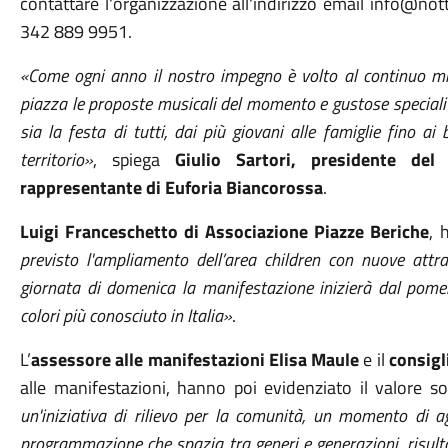
contattare l'organizzazione all'indirizzo email info@not
342 889 9951.
«Come ogni anno il nostro impegno è volto al continuo mig
piazza le proposte musicali del momento e gustose special
sia la festa di tutti, dai più giovani alle famiglie fino ai
territorio»
, spiega
Giulio Sartori, presidente de
rappresentante di Euforia Biancorossa
.
Luigi Franceschetto di Associazione Piazze Beriche
, 
previsto l'ampliamento dell’area children con nuove attra
giornata di domenica la manifestazione inizierà dal pomeri
colori più conosciuto in Italia»
.
L’
assessore alle manifestazioni
Elisa Maule
e il
consigl
alle manifestazioni, hanno poi evidenziato il valore s
un'iniziativa di rilievo per la comunità, un momento di a
programmazione che spazia tra generi e generazioni, risultan