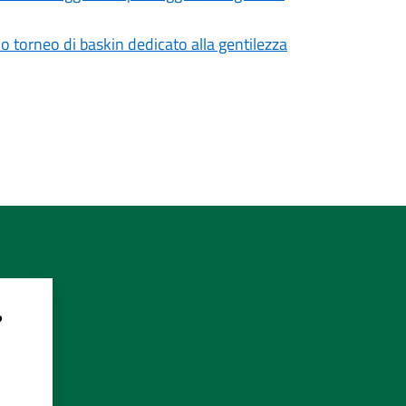
mo torneo di baskin dedicato alla gentilezza
?