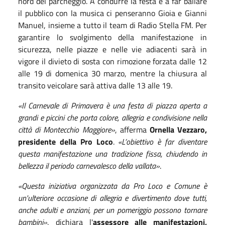
nord del parcheggio. A condurre la festa e a far ballare
il pubblico con la musica ci penseranno Gioia e Gianni
Manuel, insieme a tutto il team di Radio Stella FM. Per
garantire lo svolgimento della manifestazione in
sicurezza, nelle piazze e nelle vie adiacenti sarà in
vigore il divieto di sosta con rimozione forzata dalle 12
alle 19 di domenica 30 marzo, mentre la chiusura al
transito veicolare sarà attiva dalle 13 alle 19.
«Il Carnevale di Primavera è una festa di piazza aperta a
grandi e piccini che porta colore, allegria e condivisione nella
città di Montecchio Maggiore»
, afferma
Ornella Vezzaro,
presidente della Pro Loco
.
«L’obiettivo è far diventare
questa manifestazione una tradizione fissa, chiudendo in
bellezza il periodo carnevalesco della vallata»
.
«Questa iniziativa organizzata da Pro Loco e Comune è
un'ulteriore occasione di allegria e divertimento dove tutti,
anche adulti e anziani, per un pomeriggio possono tornare
bambini»
, dichiara l'
assessore alle manifestazioni,