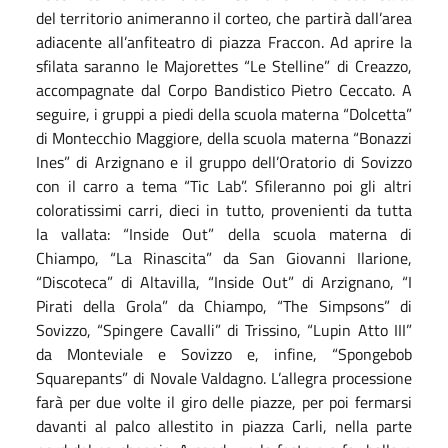
del territorio animeranno il corteo, che partirà dall’area
adiacente all’anfiteatro di piazza Fraccon. Ad aprire la
sfilata saranno le Majorettes “Le Stelline” di Creazzo,
accompagnate dal Corpo Bandistico Pietro Ceccato. A
seguire, i gruppi a piedi della scuola materna “Dolcetta”
di Montecchio Maggiore, della scuola materna “Bonazzi
Ines” di Arzignano e il gruppo dell’Oratorio di Sovizzo
con il carro a tema “Tic Lab”. Sfileranno poi gli altri
coloratissimi carri, dieci in tutto, provenienti da tutta
la vallata: “Inside Out” della scuola materna di
Chiampo, “La Rinascita” da San Giovanni Ilarione,
“Discoteca” di Altavilla, “Inside Out” di Arzignano, “I
Pirati della Grola” da Chiampo, “The Simpsons” di
Sovizzo, “Spingere Cavalli” di Trissino, “Lupin Atto III”
da Monteviale e Sovizzo e, infine, “Spongebob
Squarepants” di Novale Valdagno. L’allegra processione
farà per due volte il giro delle piazze, per poi fermarsi
davanti al palco allestito in piazza Carli, nella parte