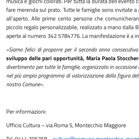
musica e giochi colorati. Per tutta la durata dell’evento c
fare merenda sul prato. Tutte le famiglie sono invitate a
all’aperto. Alle prime cento persone che comunichera
piccolo regalo personalizzabile, realizzato a mano dalla 
aperte al numero 342 5784776. La manifestazione è a ing
«Siamo felici di proporre per il secondo anno consecutivo 
sviluppo delle pari opportunità, Maria Paola Stoccher
divertimento per tutte le famiglie, organizzato in occasion
nel più ampio programma di valorizzazione della figura dell
nostro Comune»
.
Per informazioni:
Ufficio Cultura – via Roma 5, Montecchio Maggiore
Tel. 0444 705768 –
cultura@comune.montecchio-maggio