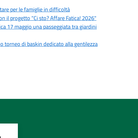
re per le famiglie in difficoltà
on il progetto "Ci sto? Affare Fatica! 2026"
ca 17 maggio una passeggiata tra giardini
mo torneo di baskin dedicato alla gentilezza