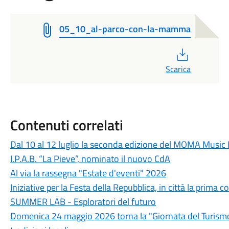
05_10_al-parco-con-la-mamma
PDF
Scarica
Contenuti correlati
Dal 10 al 12 luglio la seconda edizione del MOMA Music 
I.P.A.B. “La Pieve”, nominato il nuovo CdA
Al via la rassegna "Estate d'eventi" 2026
Iniziative per la Festa della Repubblica, in città la prim
SUMMER LAB - Esploratori del futuro
Domenica 24 maggio 2026 torna la "Giornata del Turismo D