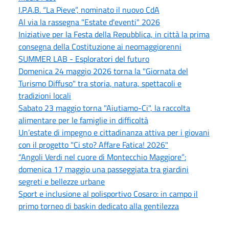
I.P.A.B. “La Pieve”, nominato il nuovo CdA
Al via la rassegna "Estate d'eventi" 2026
Iniziative per la Festa della Repubblica, in città la prima
consegna della Costituzione ai neomaggiorenni
SUMMER LAB - Esploratori del futuro
Domenica 24 maggio 2026 torna la "Giornata del
Turismo Diffuso" tra storia, natura, spettacoli e
tradizioni locali
Sabato 23 maggio torna "Aiutiamo-Ci", la raccolta
alimentare per le famiglie in difficoltà
Un’estate di impegno e cittadinanza attiva per i giovani
con il progetto "Ci sto? Affare Fatica! 2026"
“Angoli Verdi nel cuore di Montecchio Maggiore”:
domenica 17 maggio una passeggiata tra giardini
segreti e bellezze urbane
Sport e inclusione al polisportivo Cosaro: in campo il
primo torneo di baskin dedicato alla gentilezza