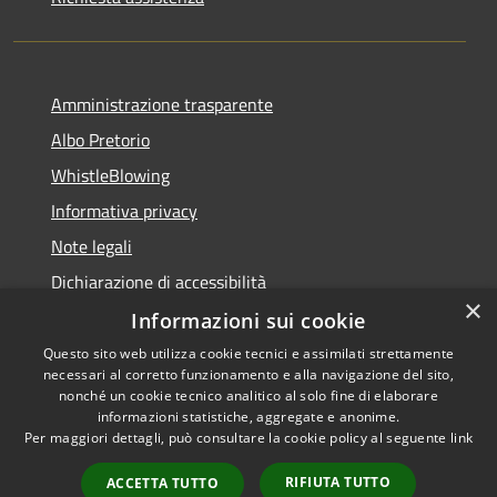
Amministrazione trasparente
Albo Pretorio
WhistleBlowing
Informativa privacy
Note legali
Dichiarazione di accessibilità
×
Informazioni sui cookie
Questo sito web utilizza cookie tecnici e assimilati strettamente
necessari al corretto funzionamento e alla navigazione del sito,
RSS
Copyright © 2026 • Città di
nonché un cookie tecnico analitico al solo fine di elaborare
Accessibilità
informazioni statistiche, aggregate e anonime.
Montecchio Maggiore •
Per maggiori dettagli, può consultare la cookie policy al seguente
link
Privacy
Municipium
Powered by
•
Cookie
Accesso redazione
RIFIUTA TUTTO
ACCETTA TUTTO