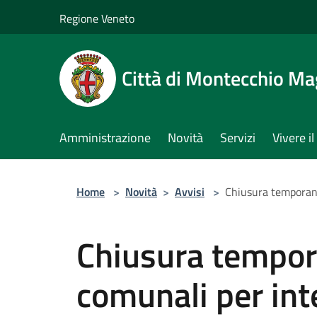
Salta al contenuto principale
Regione Veneto
Città di Montecchio Ma
Amministrazione
Novità
Servizi
Vivere 
Home
>
Novità
>
Avvisi
>
Chiusura temporane
Chiusura tempora
comunali per int