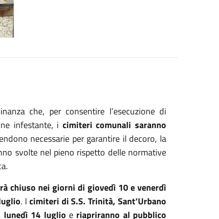
nanza che, per consentire l’esecuzione di
one infestante, i
cimiteri comunali saranno
rendono necessarie per garantire il decoro, la
ranno svolte nel pieno rispetto delle normative
ca.
à chiuso nei giorni di giovedì 10 e venerdì
luglio
. I
cimiteri di S.S. Trinità, Sant’Urbano
 lunedì 14 luglio
e
riapriranno al pubblico