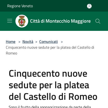
Salta al contenuto principale
Regione Veneto
Città di Montecchio Maggiore
Home
>
Novità
>
Comunicati
>
Cinquecento nuove sedute per la platea del Castello di
Romeo
Cinquecento nuove
sedute per la platea
del Castello di Romeo
Sono il frutto della sponsorizzazione da parte della