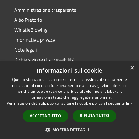
Amministrazione trasparente
Albo Pretorio
WhistleBlowing
Informativa privacy
Note legali
Dichiarazione di accessibilità
×
Informazioni sui cookie
Questo sito web utilizza cookie tecnici e assimilati strettamente
necessari al corretto funzionamento e alla navigazione del sito,
RSS
Copyright © 2026 • Città di
nonché un cookie tecnico analitico al solo fine di elaborare
Accessibilità
informazioni statistiche, aggregate e anonime.
Montecchio Maggiore •
Per maggiori dettagli, può consultare la cookie policy al seguente
link
Privacy
Municipium
Powered by
•
Cookie
Accesso redazione
RIFIUTA TUTTO
ACCETTA TUTTO
Mappa del sito
Obiettivi di accessibilità
MOSTRA DETTAGLI