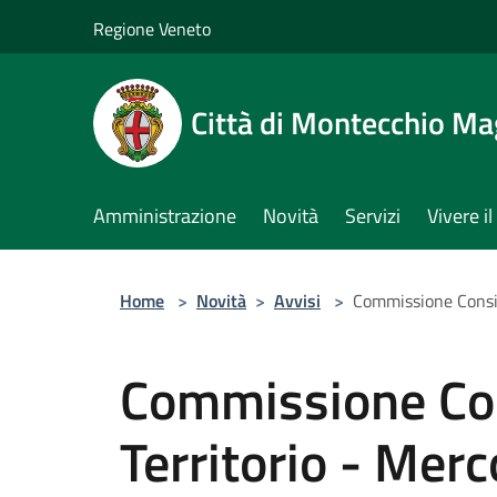
Salta al contenuto principale
Regione Veneto
Città di Montecchio Ma
Amministrazione
Novità
Servizi
Vivere 
Home
>
Novità
>
Avvisi
>
Commissione Consil
Commissione Con
Territorio - Mer