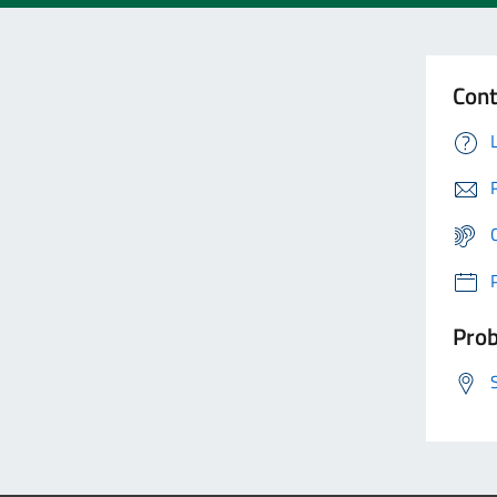
Cont
Prob