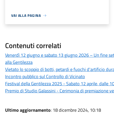
VAI ALLA PAGINA
Contenuti correlati
Venerdì 12 giugno e sabato 13 giugno 2026 – Un fine set
alla Gentilezza
Vietato lo scoppio di botti, petardi e fuochi d'artificio dura
Incontro pubblico sul Controllo di Vicinato
Festival della Gentilezza 2025 - Sabato 12 aprile, dalle 10
Premio di Studio Galassini - Cerimonia di premiazione v
Ultimo aggiornamento
: 18 dicembre 2024, 10:18