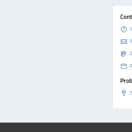
Cont
Prob