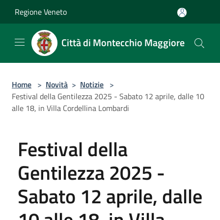
Salta al contenuto principale
Regione Veneto
Città di Montecchio Maggiore
Home
>
Novità
>
Notizie
>
Festival della Gentilezza 2025 - Sabato 12 aprile, dalle 10
alle 18, in Villa Cordellina Lombardi
Festival della
Gentilezza 2025 -
Sabato 12 aprile, dalle
10 alle 18, in Villa