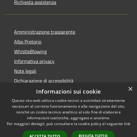
Richiesta assistenza
Amministrazione trasparente
Albo Pretorio
WhistleBlowing
Informativa privacy
Note legali
Dichiarazione di accessibilità
×
Informazioni sui cookie
Questo sito web utilizza cookie tecnici e assimilati strettamente
necessari al corretto funzionamento e alla navigazione del sito,
RSS
Copyright © 2026 • Città di
nonché un cookie tecnico analitico al solo fine di elaborare
Accessibilità
informazioni statistiche, aggregate e anonime.
Montecchio Maggiore •
Per maggiori dettagli, può consultare la cookie policy al seguente
link
Privacy
Municipium
Powered by
•
Cookie
Accesso redazione
RIFIUTA TUTTO
ACCETTA TUTTO