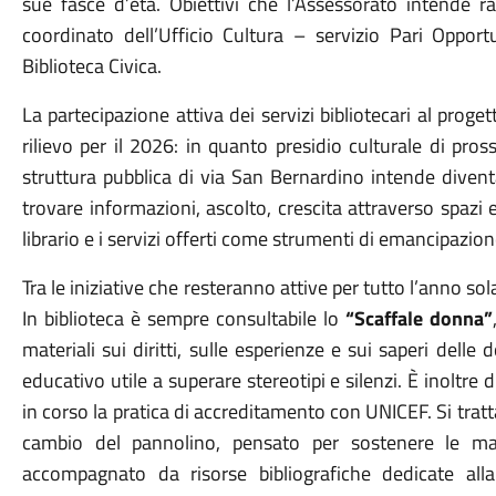
sue fasce d’età. Obiettivi che l’Assessorato intende 
coordinato dell’Ufficio Cultura – servizio Pari Opport
Biblioteca Civica.
La partecipazione attiva dei servizi bibliotecari al proge
rilievo per il 2026: in quanto presidio culturale di pr
struttura pubblica di via San Bernardino intende divent
trovare informazioni, ascolto, crescita attraverso spazi 
librario e i servizi offerti come strumenti di emancipazion
Tra le iniziative che resteranno attive per tutto l’anno so
In biblioteca è sempre consultabile lo
“Scaffale donna”
materiali sui diritti, sulle esperienze e sui saperi dell
educativo utile a superare stereotipi e silenzi. È inoltre di
in corso la pratica di accreditamento con UNICEF. Si tratta
cambio del pannolino, pensato per sostenere le madr
accompagnato da risorse bibliografiche dedicate alla