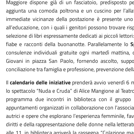
Maggiore dispone già di un fasciatoio, predisposto pe
aggiunta una comoda poltrona e un cuscino per l’alla
immediate vicinanze della postazione è presente uno sc
all’educazione, con i quali i genitori possono trovare risp
selezione di libri espressamente dedicati ai piccoli lettori:
fiabe e racconti della buonanotte. Parallelamente lo
Sp
consulenze individuali gratuite ogni martedì mattina, 
Giovani in piazza San Paolo, fornendo ascolto, supp
conciliazione tra famiglia e professione, prevenzione della
Il
calendario delle iniziative
prenderà avvio venerdì 6 
lo spettacolo “Nuda e Cruda” di Alice Mangione al Teatro 
programma due incontri in biblioteca con il gruppo 
appuntamenti organizzati in collaborazione con l’associaz
autrici e opere che esplorano l’esperienza femminile, fav
diritti e della rappresentazione delle donne nella letterat
alle 11, in biblioteca arriverà la rassegna “Colazione m