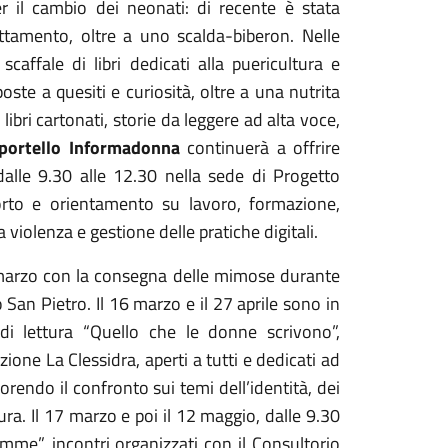
r il cambio dei neonati: di recente è stata
ttamento, oltre a uno scalda-biberon. Nelle
affale di libri dedicati alla puericultura e
oste a quesiti e curiosità, oltre a una nutrita
 libri cartonati, storie da leggere ad alta voce,
ortello Informadonna
continuerà a offrire
dalle 9.30 alle 12.30 nella sede di Progetto
orto e orientamento su lavoro, formazione,
 violenza e gestione delle pratiche digitali.
marzo con la consegna delle mimose durante
San Pietro. Il 16 marzo e il 27 aprile sono in
di lettura “Quello che le donne scrivono”,
ione La Clessidra, aperti a tutti e dedicati ad
orendo il confronto sui temi dell’identità, dei
ura. Il 17 marzo e poi il 12 maggio, dalle 9.30
amme”, incontri organizzati con il Consultorio