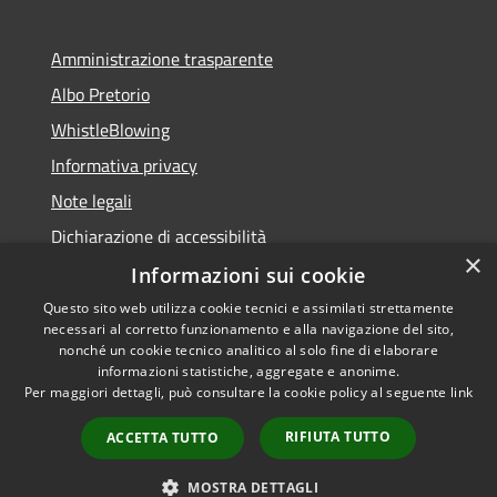
Amministrazione trasparente
Albo Pretorio
WhistleBlowing
Informativa privacy
Note legali
Dichiarazione di accessibilità
×
Informazioni sui cookie
Questo sito web utilizza cookie tecnici e assimilati strettamente
necessari al corretto funzionamento e alla navigazione del sito,
RSS
Copyright © 2026 • Città di
nonché un cookie tecnico analitico al solo fine di elaborare
Accessibilità
informazioni statistiche, aggregate e anonime.
Montecchio Maggiore •
Per maggiori dettagli, può consultare la cookie policy al seguente
link
Privacy
Municipium
Powered by
•
Cookie
Accesso redazione
RIFIUTA TUTTO
ACCETTA TUTTO
Mappa del sito
Obiettivi di accessibilità
MOSTRA DETTAGLI