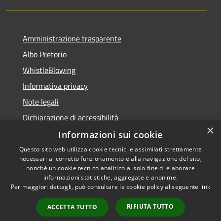
Amministrazione trasparente
Albo Pretorio
WhistleBlowing
Informativa privacy
Note legali
Dichiarazione di accessibilità
×
Informazioni sui cookie
Questo sito web utilizza cookie tecnici e assimilati strettamente
necessari al corretto funzionamento e alla navigazione del sito,
RSS
Copyright © 2026 • Città di
nonché un cookie tecnico analitico al solo fine di elaborare
Accessibilità
informazioni statistiche, aggregate e anonime.
Montecchio Maggiore •
Per maggiori dettagli, può consultare la cookie policy al seguente
link
Privacy
Municipium
Powered by
•
Cookie
Accesso redazione
RIFIUTA TUTTO
ACCETTA TUTTO
Mappa del sito