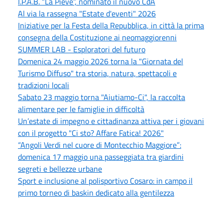
I.P.A.B. “La Pieve”, nominato il nuovo CdA
Al via la rassegna "Estate d'eventi" 2026
Iniziative per la Festa della Repubblica, in città la prima
consegna della Costituzione ai neomaggiorenni
SUMMER LAB - Esploratori del futuro
Domenica 24 maggio 2026 torna la "Giornata del
Turismo Diffuso" tra storia, natura, spettacoli e
tradizioni locali
Sabato 23 maggio torna "Aiutiamo-Ci", la raccolta
alimentare per le famiglie in difficoltà
Un’estate di impegno e cittadinanza attiva per i giovani
con il progetto "Ci sto? Affare Fatica! 2026"
“Angoli Verdi nel cuore di Montecchio Maggiore”:
domenica 17 maggio una passeggiata tra giardini
segreti e bellezze urbane
Sport e inclusione al polisportivo Cosaro: in campo il
primo torneo di baskin dedicato alla gentilezza