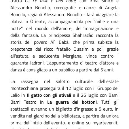
tratta da
Le mille e una notte
, con Irma Sinico e
Alessandro Bonollo, coreografie e danze di Angela
Bonollo, regia di Alessandro Bonollo - farà viaggiare la
platea in Oriente, accompagnandola per "mille e una
notte" nel mondo dell'amore, dell'immaginazione e
della fantasia. La principessa Shahrazàd racconta la
storia del povero Alì Babà, che prima subisce la
prepotenza del ricco fratello Quasim e poi, grazie
all'astuta e seducente Morgiana, vince contro i
quaranta ladroni. L'appuntamento di teatro d'attore e
danza è consigliato a un pubblico a partire dai 5 anni.
La rassegna nel salotto culturale dell'estate
montecchiana proseguirà il 12 luglio con il Gruppo del
Lelio in
Il gatto con gli stivali
e il 26 luglio con Bam!
Bam! Teatro in
La guerra dei bottoni
. Tutti gli
spettacoli avranno un biglietto d'ingresso a 5 euro, in
vendita nel giardino della biblioteca, a partire da un’ora
prima dell’inizio dell'evento, e online su myarteven.it,