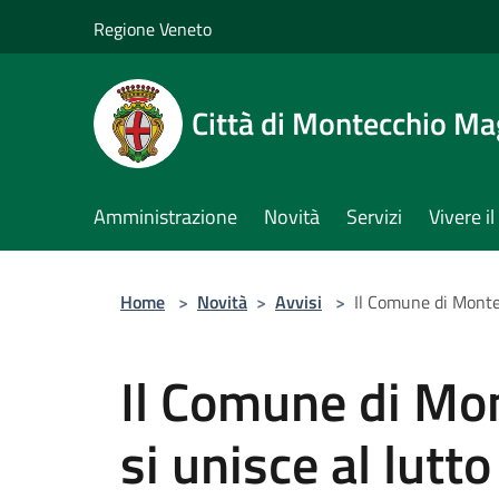
Salta al contenuto principale
Regione Veneto
Città di Montecchio Ma
Amministrazione
Novità
Servizi
Vivere 
Home
>
Novità
>
Avvisi
>
Il Comune di Montec
Il Comune di Mo
si unisce al lutto