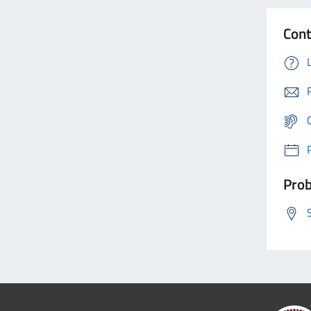
Cont
Prob