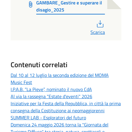
GAMBARE_Gestire e superare il
disagio_2025
PDF
Scarica
Contenuti correlati
Dal 10 al 12 luglio la seconda edizione del MOMA
Music Fest
I.P.A.B. “La Pieve”, nominato il nuovo CdA
Al via la rassegna "Estate d'eventi" 2026
Iniziative per la Festa della Repubblica, in città la prima
consegna della Costituzione ai neomaggiorenni
SUMMER LAB - Esploratori del futuro
Domenica 24 maggio 2026 torna la "Giornata del
Turismo Diffuso" tra storia, natura, spettacoli e