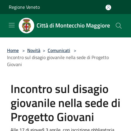
Salta al contenuto principale
Regione Veneto
Città di Montecchio Maggiore
Home
>
Novità
>
Comunicati
>
Incontro sul disagio giovanile nella sede di Progetto
Giovani
Incontro sul disagio
giovanile nella sede di
Progetto Giovani
Alle 17 di giovedì 3 aprile, con iscrizione obbligatoria