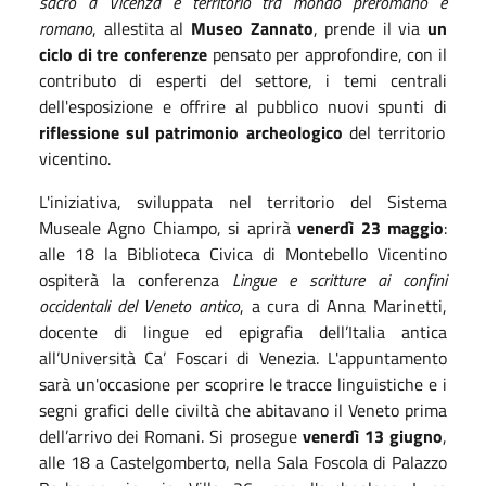
sacro a Vicenza e territorio tra mondo preromano e
romano
, allestita al
Museo Zannato
, prende il via
un
ciclo di tre conferenze
pensato per approfondire, con il
contributo di esperti del settore, i temi centrali
dell'esposizione e offrire al pubblico nuovi spunti di
riflessione sul patrimonio archeologico
del territorio
vicentino.
L'iniziativa, sviluppata nel territorio del Sistema
Museale Agno Chiampo, si aprirà
venerdì 23 maggio
:
alle 18 la Biblioteca Civica di Montebello Vicentino
ospiterà la conferenza
Lingue e scritture ai confini
occidentali del Veneto antico
, a cura di Anna Marinetti,
docente di lingue ed epigrafia dell’Italia antica
all’Università Ca’ Foscari di Venezia. L'appuntamento
sarà un'occasione per scoprire le tracce linguistiche e i
segni grafici delle civiltà che abitavano il Veneto prima
dell’arrivo dei Romani. Si prosegue
venerdì 13 giugno
,
alle 18 a Castelgomberto, nella Sala Foscola di Palazzo