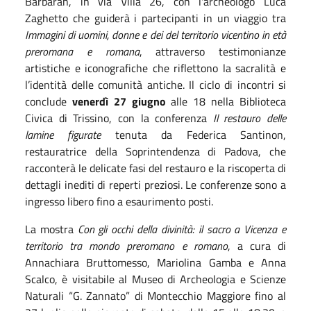
Barbaran, in via Villa 26, con l'archeologo Luca
Zaghetto che guiderà i partecipanti in un viaggio tra
Immagini di uomini, donne e dei del territorio vicentino in età
preromana e romana
, attraverso testimonianze
artistiche e iconografiche che riflettono la sacralità e
l’identità delle comunità antiche. Il ciclo di incontri si
conclude
venerdì 27 giugno
alle 18 nella Biblioteca
Civica di Trissino, con la conferenza
Il restauro delle
lamine figurate
tenuta da Federica Santinon,
restauratrice della Soprintendenza di Padova, che
racconterà le delicate fasi del restauro e la riscoperta di
dettagli inediti di reperti preziosi. Le conferenze sono a
ingresso libero fino a esaurimento posti.
La mostra
Con gli occhi della divinità: il sacro a Vicenza e
territorio tra mondo preromano e romano
, a cura di
Annachiara Bruttomesso, Mariolina Gamba e Anna
Scalco, è visitabile al Museo di Archeologia e Scienze
Naturali “G. Zannato” di Montecchio Maggiore fino al