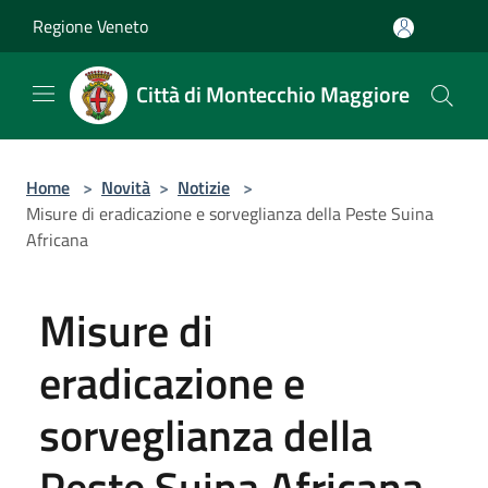
Salta al contenuto principale
Regione Veneto
Città di Montecchio Maggiore
Home
>
Novità
>
Notizie
>
Misure di eradicazione e sorveglianza della Peste Suina
Africana
Misure di
eradicazione e
sorveglianza della
Peste Suina Africana