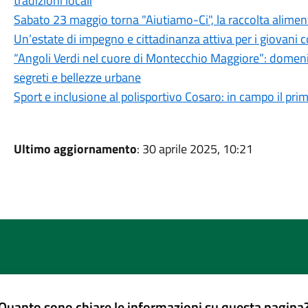
tradizioni locali
Sabato 23 maggio torna "Aiutiamo-Ci", la raccolta alimenta
Un’estate di impegno e cittadinanza attiva per i giovani c
“Angoli Verdi nel cuore di Montecchio Maggiore”: domeni
segreti e bellezze urbane
Sport e inclusione al polisportivo Cosaro: in campo il pri
Ultimo aggiornamento
: 30 aprile 2025, 10:21
Quanto sono chiare le informazioni su questa pagina