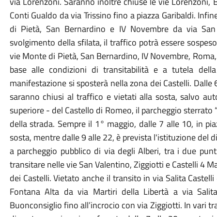
via Lorenzoni. Saranno inoltre chiuse le vie Lorenzoni,
Conti Gualdo da via Trissino fino a piazza Garibaldi. Infine
di Pietà, San Bernardino e IV Novembre da via San
svolgimento della sfilata, il traffico potrà essere sospeso
vie Monte di Pietà, San Bernardino, IV Novembre, Roma, 
base alle condizioni di transitabilità e a tutela del
manifestazione si sposterà nella zona dei Castelli. Dalle
saranno chiusi al traffico e vietati alla sosta, salvo auto
superiore - del Castello di Romeo, il parcheggio sterrato “
della strada. Sempre il 1° maggio, dalle 7 alle 10, in pi
sosta, mentre dalle 9 alle 22, è prevista l'istituzione del 
a parcheggio pubblico di via degli Alberi, tra i due punt
transitare nelle vie San Valentino, Ziggiotti e Castelli 4 Mar
dei Castelli. Vietato anche il transito in via Salita Castell
Fontana Alta da via Martiri della Libertà a via Salita
Buonconsiglio fino all’incrocio con via Ziggiotti. In vari tra