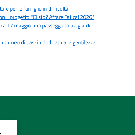
re per le famiglie in difficoltà
on il progetto "Ci sto? Affare Fatica! 2026"
ca 17 maggio una passeggiata tra giardini
mo torneo di baskin dedicato alla gentilezza
?