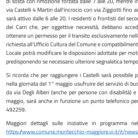
di sosta con rimozione forzata dalle 7 alle 20, mentre in 
via Castelli 4 Martiri dall'incrocio con via Ziggiotti fino ai
sarà attivo dalle 6 alle 20. I residenti o frontisti del seco
dei Carri che, per oggettive necessità, debbano acced
ottenere un permesso per il transito esclusivamente nell
richiesta all’Ufficio Cultura del Comune e compatibilment
Locale potrà modificare le disposizioni adottate per motivi
predisponendo se necessario ulteriore segnaletica temp
Si ricorda che per raggiungere i Castelli sarà possibile p
nella giornata del 1° maggio usufruire del servizio di bu
da via Degli Alberi (anche per persone con disabilità) 
maggio, sarà anche in funzione un punto telefonico per
492259.
Maggiori dettagli sulle iniziative in programma ne
https://www.comune.montecchio-maggiore.vi.it/it/news