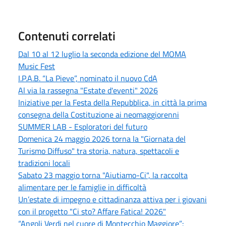
Contenuti correlati
Dal 10 al 12 luglio la seconda edizione del MOMA
Music Fest
I.P.A.B. “La Pieve”, nominato il nuovo CdA
Al via la rassegna "Estate d'eventi" 2026
Iniziative per la Festa della Repubblica, in città la prima
consegna della Costituzione ai neomaggiorenni
SUMMER LAB - Esploratori del futuro
Domenica 24 maggio 2026 torna la "Giornata del
Turismo Diffuso" tra storia, natura, spettacoli e
tradizioni locali
Sabato 23 maggio torna "Aiutiamo-Ci", la raccolta
alimentare per le famiglie in difficoltà
Un’estate di impegno e cittadinanza attiva per i giovani
con il progetto "Ci sto? Affare Fatica! 2026"
“Angoli Verdi nel cuore di Montecchio Maggiore”: