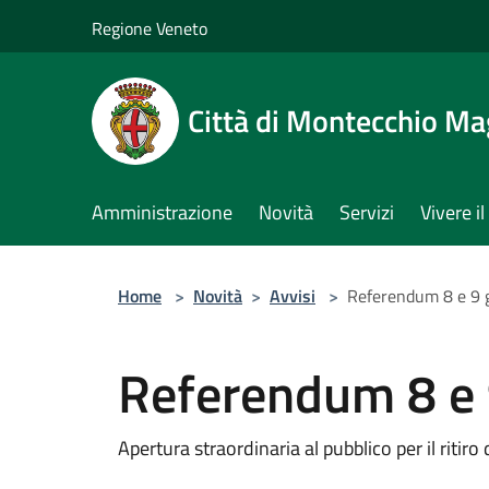
Salta al contenuto principale
Regione Veneto
Città di Montecchio Ma
Amministrazione
Novità
Servizi
Vivere 
Home
>
Novità
>
Avvisi
>
Referendum 8 e 9 
Referendum 8 e 
Apertura straordinaria al pubblico per il ritiro 