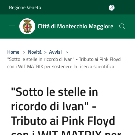
Salta al contenuto principale
Regione Veneto
Città di Montecchio Maggiore
Home
>
Novità
>
Avvisi
>
"Sotto le stelle in ricordo di Ivan" - Tributo ai Pink Floyd
con i WIT MATRIX per sostenere la ricerca scientifica
"Sotto le stelle in
ricordo di Ivan" -
Tributo ai Pink Floyd
con i WIT MATRIX per