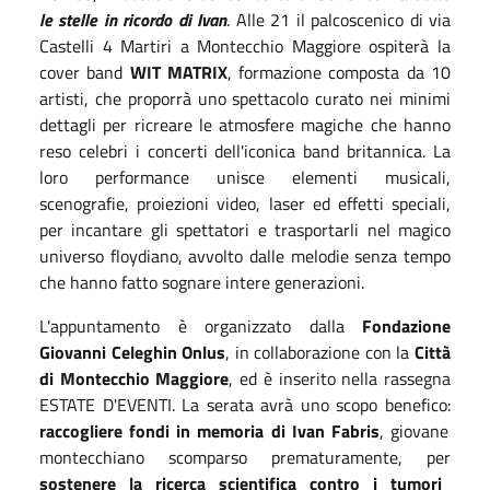
le stelle in ricordo di Ivan
. Alle 21 il palcoscenico di via
Castelli 4 Martiri a Montecchio Maggiore ospiterà la
cover band
WIT MATRIX
, formazione composta da 10
artisti, che proporrà uno spettacolo curato nei minimi
dettagli per ricreare le atmosfere magiche che hanno
reso celebri i concerti dell'iconica band britannica. La
loro performance unisce elementi musicali,
scenografie, proiezioni video, laser ed effetti speciali,
per incantare gli spettatori e trasportarli nel magico
universo floydiano, avvolto dalle melodie senza tempo
che hanno fatto sognare intere generazioni.
L'appuntamento è organizzato dalla
Fondazione
Giovanni Celeghin Onlus
, in collaborazione con la
Città
di Montecchio Maggiore
, ed è inserito nella rassegna
ESTATE D'EVENTI. La serata avrà uno scopo benefico:
raccogliere fondi in memoria di Ivan Fabris
, giovane
montecchiano scomparso prematuramente, per
sostenere la ricerca scientifica contro i tumori