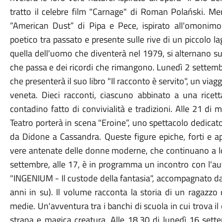
tratto il celebre film "Carnage" di Roman Polański. Mer
“American Dust” di Pipa e Pece, ispirato all'omonim
poetico tra passato e presente sulle rive di un piccolo l
quella dell'uomo che diventerà nel 1979, si alternano s
che passa e dei ricordi che rimangono. Lunedì 2 settembre
che presenterà il suo libro "Il racconto è servito", un viaggi
veneta. Dieci racconti, ciascuno abbinato a una ricett
contadino fatto di convivialità e tradizioni. Alle 21 d
Teatro porterà in scena "Eroine”, uno spettacolo dedicato
da Didone a Cassandra. Queste figure epiche, forti e a
vere antenate delle donne moderne, che continuano a lott
settembre, alle 17, è in programma un incontro con l'au
"INGENIUM - Il custode della fantasia", accompagnato da 
anni in su). Il volume racconta la storia di un ragazzo 
medie. Un'avventura tra i banchi di scuola in cui trova il 
strana e magica creatura. Alle 18.30 di lunedì 16 settem