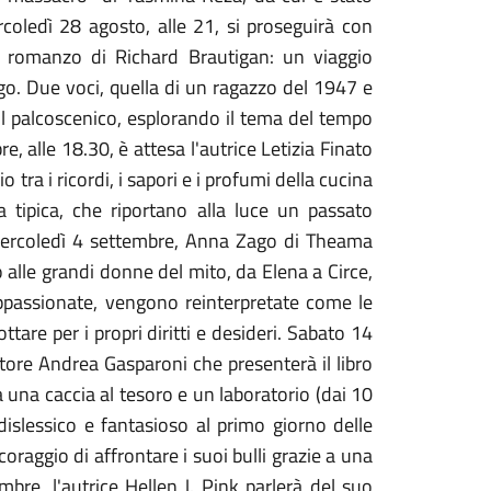
coledì 28 agosto, alle 21, si proseguirà con
o romanzo di Richard Brautigan: un viaggio
ago. Due voci, quella di un ragazzo del 1947 e
ul palcoscenico, esplorando il tema del tempo
, alle 18.30, è attesa l'autrice Letizia Finato
o tra i ricordi, i sapori e i profumi della cucina
a tipica, che riportano alla luce un passato
i mercoledì 4 settembre, Anna Zago di Theama
 alle grandi donne del mito, da Elena a Circe,
ppassionate, vengono reinterpretate come le
are per i propri diritti e desideri. Sabato 14
tore Andrea Gasparoni che presenterà il libro
una caccia al tesoro e un laboratorio (dai 10
dislessico e fantasioso al primo giorno delle
coraggio di affrontare i suoi bulli grazie a una
bre, l'autrice Hellen J. Pink parlerà del suo