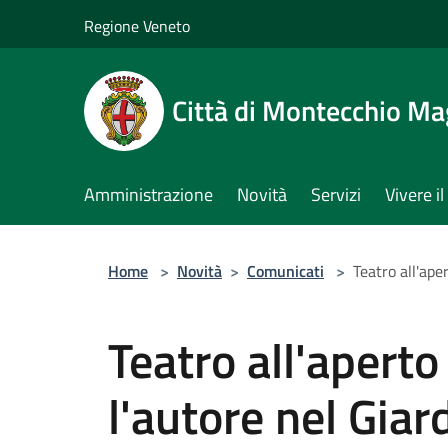
Salta al contenuto principale
Regione Veneto
Città di Montecchio Ma
Amministrazione
Novità
Servizi
Vivere 
Home
>
Novità
>
Comunicati
>
Teatro all'ape
Teatro all'aperto
l'autore nel Giar