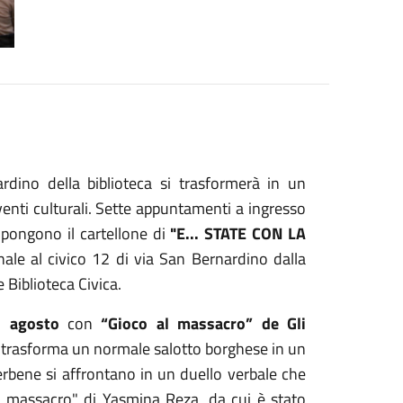
rdino della biblioteca si trasformerà in un
venti culturali. Sette appuntamenti a ingresso
compongono il cartellone di
"E... STATE CON LA
ale al civico 12 di via San Bernardino dalla
 Biblioteca Civica.
1 agosto
con
“Gioco al massacro” de Gli
e trasforma un normale salotto borghese in un
rbene si affrontano in un duello verbale che
 del massacro" di Yasmina Reza, da cui è stato