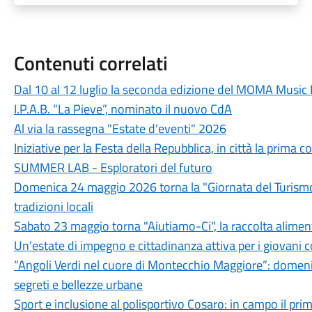
Contenuti correlati
Dal 10 al 12 luglio la seconda edizione del MOMA Music 
I.P.A.B. “La Pieve”, nominato il nuovo CdA
Al via la rassegna "Estate d'eventi" 2026
Iniziative per la Festa della Repubblica, in città la prim
SUMMER LAB - Esploratori del futuro
Domenica 24 maggio 2026 torna la "Giornata del Turismo D
tradizioni locali
Sabato 23 maggio torna "Aiutiamo-Ci", la raccolta alimenta
Un’estate di impegno e cittadinanza attiva per i giovani c
“Angoli Verdi nel cuore di Montecchio Maggiore”: domeni
segreti e bellezze urbane
Sport e inclusione al polisportivo Cosaro: in campo il pri