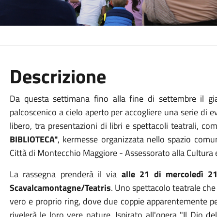
Descrizione
Da questa settimana fino alla fine di settembre il gia
palcoscenico a cielo aperto per accogliere una serie di e
libero, tra presentazioni di libri e spettacoli teatrali, 
BIBLIOTECA"
, kermesse organizzata nello spazio comun
Città di Montecchio Maggiore - Assessorato alla Cultura e
La rassegna prenderà il via
alle 21 di mercoledì 2
Scavalcamontagne/Teatris
. Uno spettacolo teatrale ch
vero e proprio ring, dove due coppie apparentemente pe
rivelerà le loro vere nature. Ispirato all'opera "Il Dio