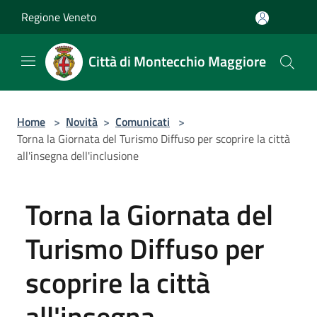
Salta al contenuto principale
Regione Veneto
Città di Montecchio Maggiore
Home
>
Novità
>
Comunicati
>
Torna la Giornata del Turismo Diffuso per scoprire la città
all'insegna dell'inclusione
Torna la Giornata del
Turismo Diffuso per
scoprire la città
all'insegna