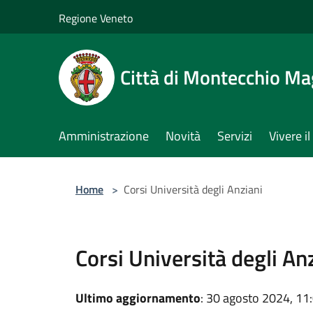
Salta al contenuto principale
Regione Veneto
Città di Montecchio Ma
Amministrazione
Novità
Servizi
Vivere 
Home
>
Corsi Università degli Anziani
Corsi Università degli An
Ultimo aggiornamento
: 30 agosto 2024, 11