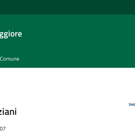
ggiore
il Comune
Ved
ziani
:07