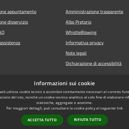
ione appuntamento
Amministrazione trasparente
one disservizio
Albo Pretorio
FAQ
WhistleBlowing
 assistenza
Informativa privacy
Note legali
Dichiarazione di accessibilità
Informazioni sui cookie
web utilizza cookie tecnici e assimilati strettamente necessari al corretto fu
azione del sito, nonché un cookie tecnico analitico al solo fine di elaborare i
statistiche, aggregate e anonime.
Per maggiori dettagli, può consultare la cookie policy al seguente
link
RIFIUTA TUTTO
ACCETTA TUTTO
l sito
Copyright © 2026 • Città di