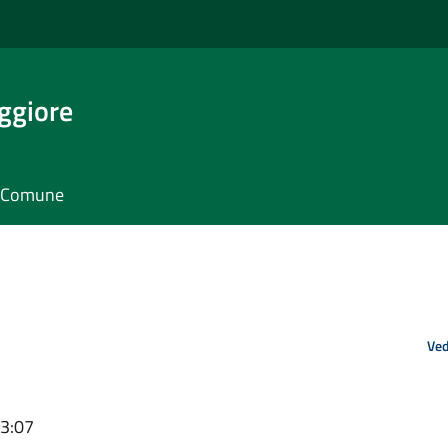
ggiore
il Comune
Ved
13:07