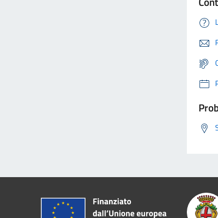
Cont
Prob