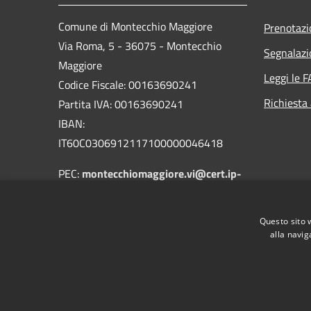
Comune di Montecchio Maggiore
Prenotaz
Via Roma, 5 - 36075 - Montecchio
Segnalazi
Maggiore
Leggi le 
Codice Fiscale: 00163690241
Richiesta
Partita IVA: 00163690241
IBAN:
IT60C0306912117100000046418
PEC:
montecchiomaggiore.vi@cert.ip-
veneto.net
Centralino Unico: 0444705601
Questo sito 
alla navig
RSS
Accessibilità
Privacy
Cookie
Mappa de