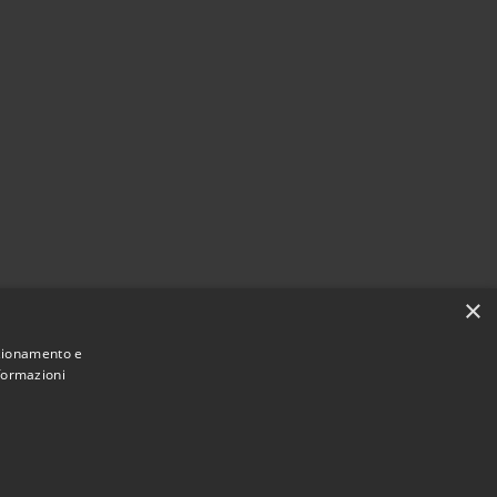
×
nzionamento e
nformazioni
Municipium
Accesso
 Montecchio Maggiore • Powered by
•