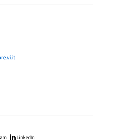
.vi.it
ram
LinkedIn