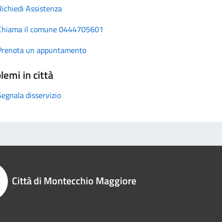
Richiedi Assistenza
Chiama il comune 0444705601
Prenota un appuntamento
lemi in città
Segnala disservizio
Città di Montecchio Maggiore