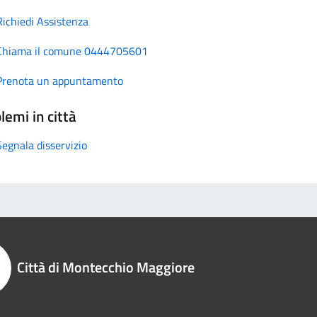
Richiedi Assistenza
Chiama il comune 0444705601
Prenota un appuntamento
lemi in città
Segnala disservizio
Città di Montecchio Maggiore