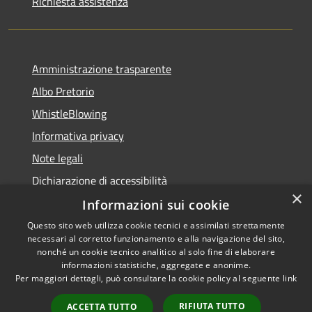
Richiesta assistenza
Amministrazione trasparente
Albo Pretorio
WhistleBlowing
Informativa privacy
Note legali
Dichiarazione di accessibilità
×
Informazioni sui cookie
Questo sito web utilizza cookie tecnici e assimilati strettamente
necessari al corretto funzionamento e alla navigazione del sito,
RSS
Copyright © 2026 • Città di
nonché un cookie tecnico analitico al solo fine di elaborare
Accessibilità
informazioni statistiche, aggregate e anonime.
Montecchio Maggiore •
Per maggiori dettagli, può consultare la cookie policy al seguente
link
Privacy
Municipium
Powered by
•
Cookie
Accesso redazione
RIFIUTA TUTTO
ACCETTA TUTTO