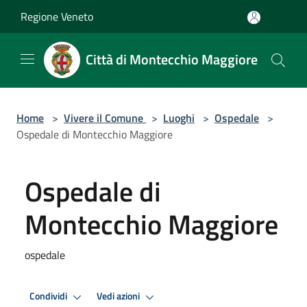
Salta al contenuto principale
Regione Veneto
Città di Montecchio Maggiore
Home
>
Vivere il Comune
>
Luoghi
>
Ospedale
>
Ospedale di Montecchio Maggiore
Ospedale di
Montecchio Maggiore
ospedale
Condividi
Vedi azioni