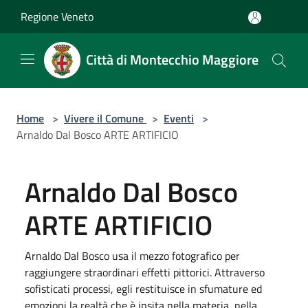
Salta al contenuto principale
Regione Veneto
Città di Montecchio Maggiore
Home
>
Vivere il Comune
>
Eventi
>
Arnaldo Dal Bosco ARTE ARTIFICIO
Arnaldo Dal Bosco
ARTE ARTIFICIO
Arnaldo Dal Bosco usa il mezzo fotografico per
raggiungere straordinari effetti pittorici. Attraverso
sofisticati processi, egli restituisce in sfumature ed
emozioni la realtà che è insita nella materia, nella