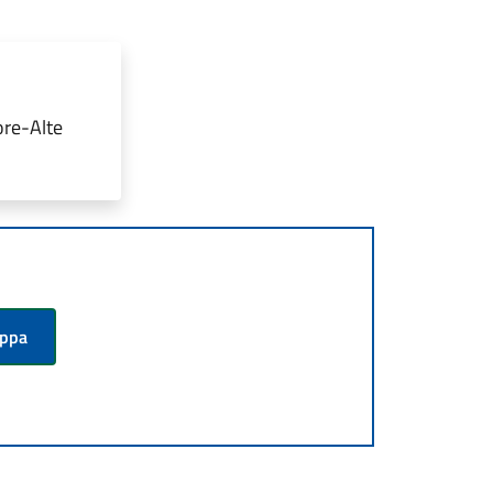
ore-Alte
appa