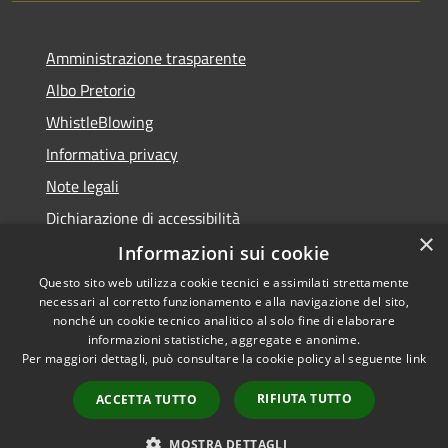
Amministrazione trasparente
Albo Pretorio
WhistleBlowing
Informativa privacy
Note legali
Dichiarazione di accessibilità
×
Informazioni sui cookie
Questo sito web utilizza cookie tecnici e assimilati strettamente
necessari al corretto funzionamento e alla navigazione del sito,
RSS
Copyright © 2026 • Città di
nonché un cookie tecnico analitico al solo fine di elaborare
Accessibilità
informazioni statistiche, aggregate e anonime.
Montecchio Maggiore •
Per maggiori dettagli, può consultare la cookie policy al seguente
link
Privacy
Municipium
Powered by
•
Cookie
Accesso redazione
RIFIUTA TUTTO
ACCETTA TUTTO
Mappa del sito
Obiettivi di accessibilità
MOSTRA DETTAGLI