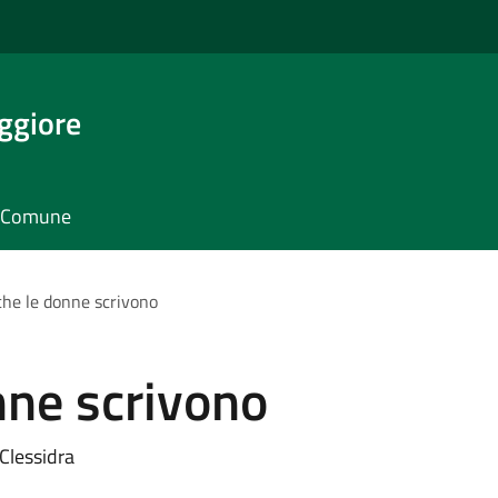
ggiore
il Comune
che le donne scrivono
nne scrivono
 Clessidra