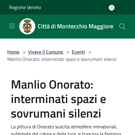
Salta al contenuto principale
Regione Veneto
Città di Montecchio Maggiore
Home
>
Vivere il Comune
>
Eventi
>
Manlio Onorato: interminati spazi e sovrumani silenzi
Manlio Onorato:
interminati spazi e
sovrumani silenzi
La pittura di Onorato suscita atmosfere immateriali,
sublimate dal colore e dalla luce, e trascina la fantasia