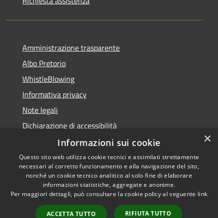
Richiesta assistenza
Amministrazione trasparente
Albo Pretorio
WhistleBlowing
Informativa privacy
Note legali
Dichiarazione di accessibilità
×
Informazioni sui cookie
Questo sito web utilizza cookie tecnici e assimilati strettamente
necessari al corretto funzionamento e alla navigazione del sito,
RSS
Copyright © 2026 • Città di
nonché un cookie tecnico analitico al solo fine di elaborare
Accessibilità
informazioni statistiche, aggregate e anonime.
Montecchio Maggiore •
Per maggiori dettagli, può consultare la cookie policy al seguente
link
Privacy
Municipium
Powered by
•
Cookie
Accesso redazione
RIFIUTA TUTTO
ACCETTA TUTTO