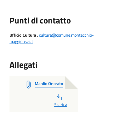
Punti di contatto
Ufficio Cultura
:
cultura@comune.montecchio-
maggiore.vi.it
Allegati
Manlio Onorato
PDF
Scarica