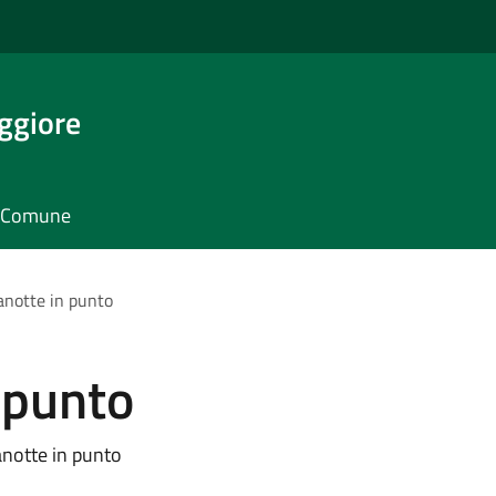
ggiore
il Comune
notte in punto
 punto
notte in punto