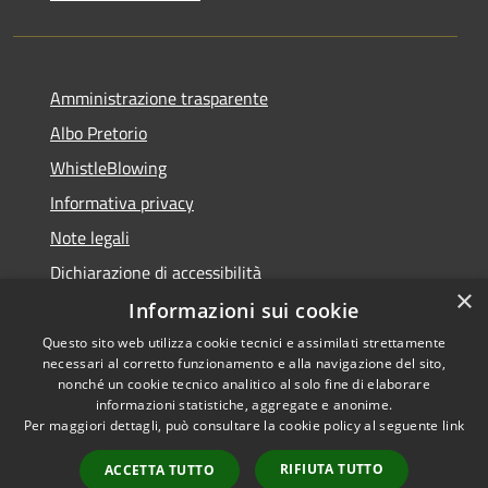
Amministrazione trasparente
Albo Pretorio
WhistleBlowing
Informativa privacy
Note legali
Dichiarazione di accessibilità
×
Informazioni sui cookie
Questo sito web utilizza cookie tecnici e assimilati strettamente
necessari al corretto funzionamento e alla navigazione del sito,
RSS
Copyright © 2026 • Città di
nonché un cookie tecnico analitico al solo fine di elaborare
Accessibilità
informazioni statistiche, aggregate e anonime.
Montecchio Maggiore •
Per maggiori dettagli, può consultare la cookie policy al seguente
link
Privacy
Municipium
Powered by
•
Cookie
Accesso redazione
RIFIUTA TUTTO
ACCETTA TUTTO
Mappa del sito