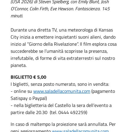
(USA 2026) di Steven Spielberg, con Emily Blunt, Josh
O'Connor, Colin Firth, Eve Hewson. Fantascienza. 145
minuti.
Durante una diretta TV, una meteorologa di Kansas
City inizia a emettere inquietanti suoni alieni, dando
inizio al “Giorno della Rivelazione”. Il film esplora cosa
succederebbe se l’umanità scoprisse la presenza,
irrefutabile, di forme di vita extraterrestri sul nostro
pianeta.
BIGLIETTO € 5,00
I biglietti, senza posto numerato, sono in vendita:
- online su
www.saladellacomunita.com
(pagamento
Satispay o Paypal)
- nella biglietteria del Castello la sera dell’evento a
partire dalle 20.30 (tel. 0444 492259)
In caso di maltempo la proiezione sarà annullata. Per
ogni aggiornamento
www.saladellacomunita.com