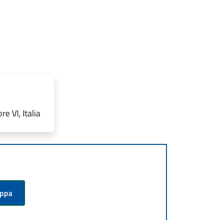
e VI, Italia
appa