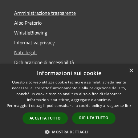
Amministrazione trasparente
Albo Pretorio
WhistleBlowing
Informativa privacy
Note legali
Dichiarazione di accessibilità
×
Informazioni sui cookie
Questo sito web utilizza cookie tecnici e assimilati strettamente
necessari al corretto funzionamento e alla navigazione del sito,
RSS
Copyright © 2026 • Città di
nonché un cookie tecnico analitico al solo fine di elaborare
Accessibilità
informazioni statistiche, aggregate e anonime.
Montecchio Maggiore •
Per maggiori dettagli, può consultare la cookie policy al seguente
link
Privacy
Municipium
Powered by
•
Cookie
Accesso redazione
RIFIUTA TUTTO
ACCETTA TUTTO
Mappa del sito
Obiettivi di accessibilità
MOSTRA DETTAGLI