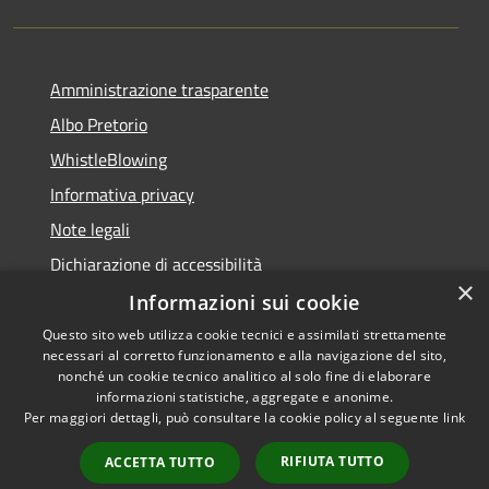
Amministrazione trasparente
Albo Pretorio
WhistleBlowing
Informativa privacy
Note legali
Dichiarazione di accessibilità
×
Informazioni sui cookie
Questo sito web utilizza cookie tecnici e assimilati strettamente
necessari al corretto funzionamento e alla navigazione del sito,
RSS
Copyright © 2026 • Città di
nonché un cookie tecnico analitico al solo fine di elaborare
Accessibilità
informazioni statistiche, aggregate e anonime.
Montecchio Maggiore •
Per maggiori dettagli, può consultare la cookie policy al seguente
link
Privacy
Municipium
Powered by
•
Cookie
Accesso redazione
RIFIUTA TUTTO
ACCETTA TUTTO
Mappa del sito