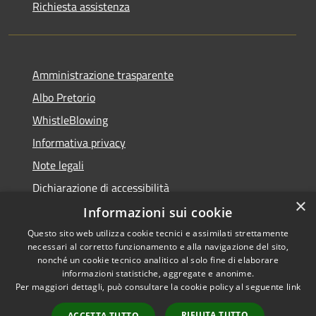
Richiesta assistenza
Amministrazione trasparente
Albo Pretorio
WhistleBlowing
Informativa privacy
Note legali
Dichiarazione di accessibilità
×
Informazioni sui cookie
Questo sito web utilizza cookie tecnici e assimilati strettamente
necessari al corretto funzionamento e alla navigazione del sito,
RSS
Copyright © 2026 • Città di
nonché un cookie tecnico analitico al solo fine di elaborare
Accessibilità
informazioni statistiche, aggregate e anonime.
Montecchio Maggiore •
Per maggiori dettagli, può consultare la cookie policy al seguente
link
Privacy
Municipium
Powered by
•
Cookie
Accesso redazione
RIFIUTA TUTTO
ACCETTA TUTTO