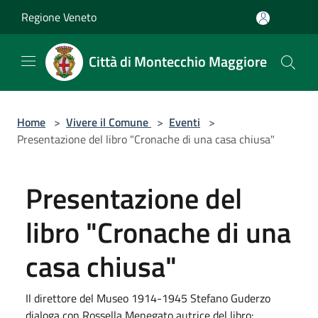
Salta al contenuto principale
Regione Veneto
Città di Montecchio Maggiore
Home
>
Vivere il Comune
>
Eventi
>
Presentazione del libro "Cronache di una casa chiusa"
Presentazione del
libro "Cronache di una
casa chiusa"
Il direttore del Museo 1914-1945 Stefano Guderzo
dialoga con Rossella Menegato autrice del libro: