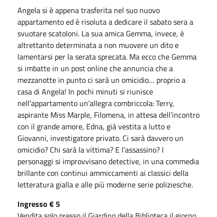
Angela si è appena trasferita nel suo nuovo
appartamento ed è risoluta a dedicare il sabato sera a
svuotare scatoloni. La sua amica Gemma, invece, è
altrettanto determinata a non muovere un dito e
lamentarsi per la serata sprecata. Ma ecco che Gemma
si imbatte in un post online che annuncia che a
mezzanotte in punto ci sarà un omicidio… proprio a
casa di Angela! In pochi minuti si riunisce
nell’appartamento un’allegra combriccola: Terry,
aspirante Miss Marple, Filomena, in attesa dell’incontro
con il grande amore, Edna, già vestita a lutto e
Giovanni, investigatore privato. Ci sarà davvero un
omicidio? Chi sarà la vittima? E l’assassino? I
personaggi si improvvisano detective, in una commedia
brillante con continui ammiccamenti ai classici della
letteratura gialla e alle più moderne serie poliziesche.
Ingresso € 5
Vendita solo presso il Giardino della Biblioteca il giorno