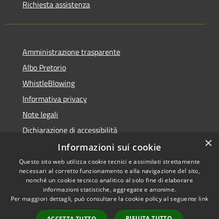
Richiesta assistenza
Amministrazione trasparente
Albo Pretorio
WhistleBlowing
Informativa privacy
Note legali
Dichiarazione di accessibilità
×
Informazioni sui cookie
Questo sito web utilizza cookie tecnici e assimilati strettamente
necessari al corretto funzionamento e alla navigazione del sito,
RSS
Copyright © 2026 • Città di
nonché un cookie tecnico analitico al solo fine di elaborare
Accessibilità
informazioni statistiche, aggregate e anonime.
Montecchio Maggiore •
Per maggiori dettagli, può consultare la cookie policy al seguente
link
Privacy
Municipium
Powered by
•
Cookie
Accesso redazione
RIFIUTA TUTTO
ACCETTA TUTTO